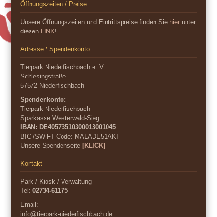
Öffnungszeiten / Preise
Unsere Öffnungszeiten und Eintrittspreise finden Sie
hier
unter
diesen
LINK
!
Adresse / Spendenkonto
Tierpark Niederfischbach e. V.
Schlesingstraße
57572 Niederfischbach
Spendenkonto:
Tierpark Niederfischbach
Sparkasse Westerwald-Sieg
IBAN: DE40573510300013001045
BIC-/SWIFT-Code:
MALADE51AKI
Unsere Spendenseite
[KLICK]
Kontakt
Park / Kiosk / Verwaltung
Tel:
02734-61175
Email:
info@tierpark-niederfischbach.de