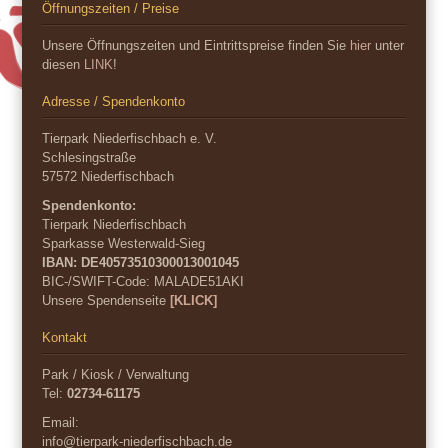
Öffnungszeiten / Preise
Unsere Öffnungszeiten und Eintrittspreise finden Sie
hier
unter
diesen
LINK
!
Adresse / Spendenkonto
Tierpark Niederfischbach e. V.
Schlesingstraße
57572 Niederfischbach
Spendenkonto:
Tierpark Niederfischbach
Sparkasse Westerwald-Sieg
IBAN: DE40573510300013001045
BIC-/SWIFT-Code:
MALADE51AKI
Unsere Spendenseite
[KLICK]
Kontakt
Park / Kiosk / Verwaltung
Tel:
02734-61175
Email:
info@tierpark-niederfischbach.de