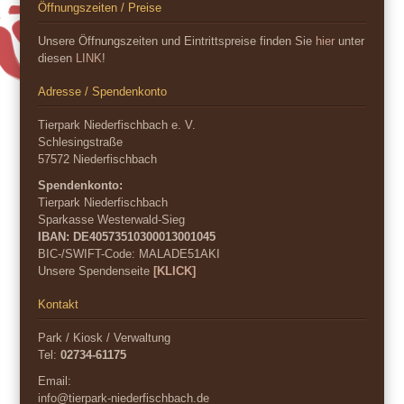
Öffnungszeiten / Preise
Unsere Öffnungszeiten und Eintrittspreise finden Sie
hier
unter
diesen
LINK
!
Adresse / Spendenkonto
Tierpark Niederfischbach e. V.
Schlesingstraße
57572 Niederfischbach
Spendenkonto:
Tierpark Niederfischbach
Sparkasse Westerwald-Sieg
IBAN: DE40573510300013001045
BIC-/SWIFT-Code:
MALADE51AKI
Unsere Spendenseite
[KLICK]
Kontakt
Park / Kiosk / Verwaltung
Tel:
02734-61175
Email:
info@tierpark-niederfischbach.de