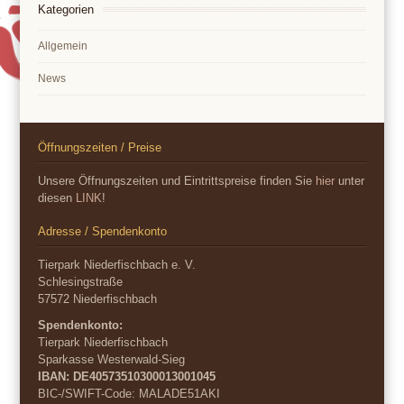
Kategorien
Allgemein
News
Öffnungszeiten / Preise
Unsere Öffnungszeiten und Eintrittspreise finden Sie
hier
unter
diesen
LINK
!
Adresse / Spendenkonto
Tierpark Niederfischbach e. V.
Schlesingstraße
57572 Niederfischbach
Spendenkonto:
Tierpark Niederfischbach
Sparkasse Westerwald-Sieg
IBAN: DE40573510300013001045
BIC-/SWIFT-Code:
MALADE51AKI