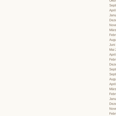
Okto
Sept
Apri
Janu
Dez
Nov
März
Febr
Augu
Juni
Mai 
Apri
Febr
Dez
Sept
Sept
Augu
Apri
März
Febr
Janu
Dez
Nov
Febr