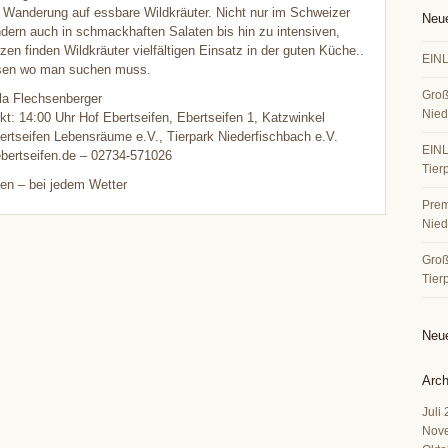
 Wanderung auf essbare Wildkräuter. Nicht nur im Schweizer
Neue
dern auch in schmackhaften Salaten bis hin zu intensiven,
en finden Wildkräuter vielfältigen Einsatz in der guten Küche..
EINL
sen wo man suchen muss.
Groß
la Flechsenberger
Nied
kt: 14:00 Uhr Hof Ebertseifen, Ebertseifen 1, Katzwinkel
bertseifen Lebensräume e.V., Tierpark Niederfischbach e.V.
EINL
bertseifen.de – 02734-571026
Tier
en – bei jedem Wetter
Premi
Nied
Große
Tier
Neu
Arch
Juli
Nov