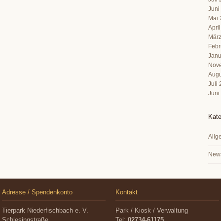
Juni
Mai 
Apri
März
Febr
Janu
Nov
Augu
Juli
Juni
Kate
Allg
New
Adresse / Spendenkonto
Kontakt
Tierpark Niederfischbach e. V.
Park / Kiosk / Verwaltung
Schlesingstraße
Tel:
02734-61175