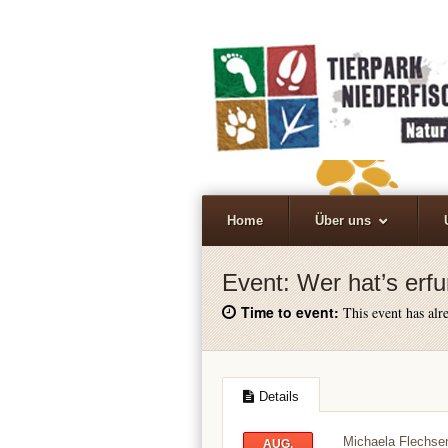
Home
Über uns
Event:
Wer hat’s erf
Time to event:
This event has alre
Details
Michaela Flechsen
AUG.