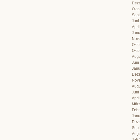
Dez
Okto
Sept
Juni
Apri
Janu
Nov
Okto
Okto
Augu
Juni
Janu
Dez
Nov
Augu
Juni
Apri
März
Febr
Janu
Dez
Sept
Augu
Juli