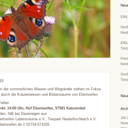
Neue
EINL
Groß
Nied
EINL
Tier
Premi
Nied
Große
Tier
19
en der sommerlichen Wiesen und Wegränder stehen im Fokus
 durch die Kräuterwiesen und Blütensäume von Ebertseifen.
Neu
Fieber
nkt: 14:00 Uhr, Hof Ebertseifen, 57581 Katzwinkel
Arch
den, fällt bei Dauerregen aus
Juli
bertseifen Lebensräume e.V., Tierpark Niederfischbach e.V.
Nov
bertseifen.de // 02734-571026