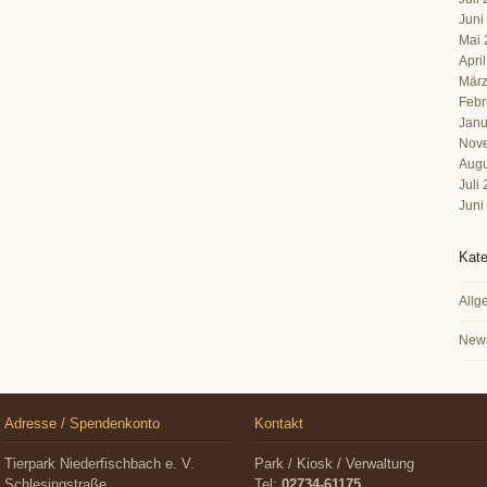
Juni
Mai 
Apri
März
Febr
Janu
Nov
Augu
Juli
Juni
Kate
Allg
New
Adresse / Spendenkonto
Kontakt
Tierpark Niederfischbach e. V.
Park / Kiosk / Verwaltung
Schlesingstraße
Tel:
02734-61175