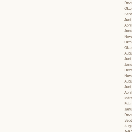
Dez
Okto
Sept
Juni
Apri
Janu
Nov
Okto
Okto
Augu
Juni
Janu
Dez
Nov
Augu
Juni
Apri
März
Febr
Janu
Dez
Sept
Augu
Juli