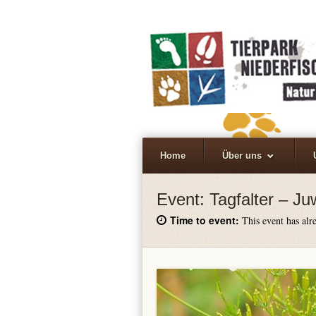
Home
Über uns
Event:
Tagfalter – J
Time to event:
This event has alre