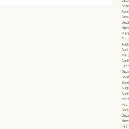
Okto
Sept
Apri
Janu
Dez
Nov
März
Febr
Augu
Juni
Mai 
Apri
Febr
Dez
Sept
Sept
Augu
Apri
März
Febr
Janu
Dez
Nov
Febr