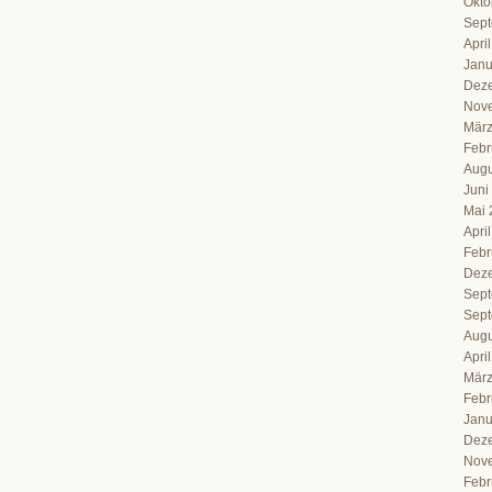
Okto
Sept
Apri
Janu
Dez
Nov
März
Febr
Augu
Juni
Mai 
Apri
Febr
Dez
Sept
Sept
Augu
Apri
März
Febr
Janu
Dez
Nov
Febr