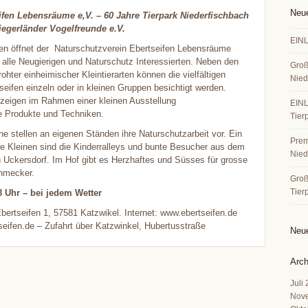
Neue
ifen Lebensräume e,V. – 60 Jahre Tierpark Niederfischbach
Siegerländer Vogelfreunde e.V.
EINL
een öffnet der Naturschutzverein Ebertseifen Lebensräume
r alle Neugierigen und Naturschutz Interessierten. Neben den
Groß
hter einheimischer Kleintierarten können die vielfältigen
Nied
seifen einzeln oder in kleinen Gruppen besichtigt werden.
zeigen im Rahmen einer kleinen Ausstellung
EINL
e Produkte und Techniken.
Tier
ne stellen an eigenen Ständen ihre Naturschutzarbeit vor. Ein
Premi
ere Kleinen sind die Kinderralleys und bunte Besucher aus dem
Nied
 Uckersdorf. Im Hof gibt es Herzhaftes und Süsses für grosse
chmecker.
Große
Tier
8 Uhr – bei jedem Wetter
Ebertseifen 1, 57581 Katzwikel. Internet: www.ebertseifen.de
seifen.de – Zufahrt über Katzwinkel, Hubertusstraße
Neu
Arch
Juli
Nov