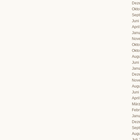
Dez
Okto
Sept
Juni
Apri
Janu
Nov
Okto
Okto
Augu
Juni
Janu
Dez
Nov
Augu
Juni
Apri
März
Febr
Janu
Dez
Sept
Augu
Juli