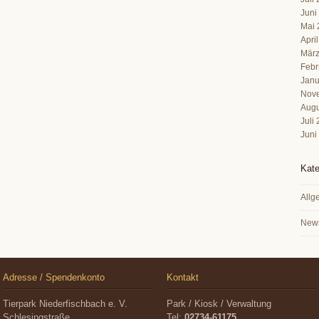
Juni
Mai 
Apri
März
Febr
Janu
Nov
Augu
Juli
Juni
Kate
Allg
New
Adresse / Spendenkonto
Kontakt
Tierpark Niederfischbach e. V.
Park / Kiosk / Verwaltung
Schlesingstraße
Tel:
02734-61175