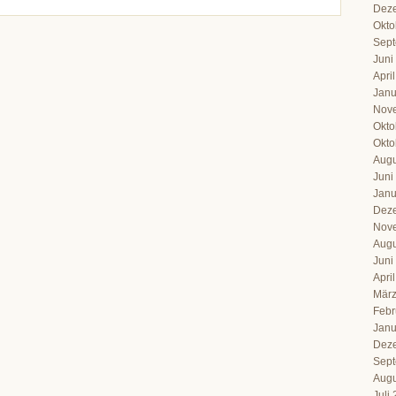
Dez
Okto
Sept
Juni
Apri
Janu
Nov
Okto
Okto
Augu
Juni
Janu
Dez
Nov
Augu
Juni
Apri
März
Febr
Janu
Dez
Sept
Augu
Juli