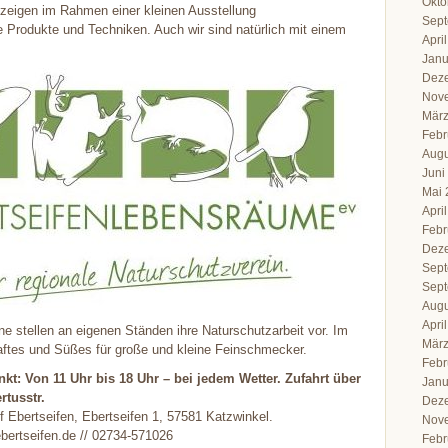
Okto
zeigen im Rahmen einer kleinen Ausstellung
Sept
e Produkte und Techniken. Auch wir sind natürlich mit einem
Apri
Janu
Dez
Nov
März
Febr
Augu
Juni
Mai 
Apri
Febr
Dez
Sept
Sept
Augu
Apri
ne stellen an eigenen Ständen ihre Naturschutzarbeit vor. Im
März
aftes und Süßes für große und kleine Feinschmecker.
Febr
nkt: Von 11 Uhr bis 18 Uhr – bei jedem Wetter. Zufahrt über
Janu
rtusstr.
Dez
f Ebertseifen, Ebertseifen 1, 57581 Katzwinkel.
Nov
bertseifen.de // 02734-571026
Febr