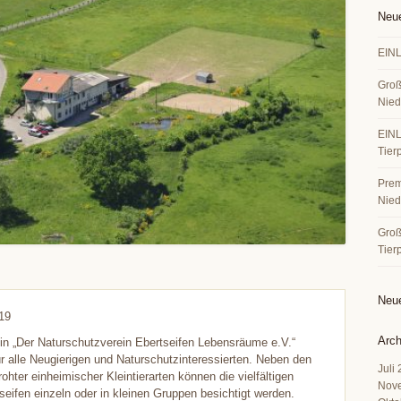
Neue
EINL
Groß
Nied
EINL
Tier
Premi
Nied
Große
Tier
Neu
19
Arch
in „Der Naturschutzverein Ebertseifen Lebensräume e.V.“
ür alle Neugierigen und Naturschutzinteressierten. Neben den
Juli
hter einheimischer Kleintierarten können die vielfältigen
Nov
seifen einzeln oder in kleinen Gruppen besichtigt werden.