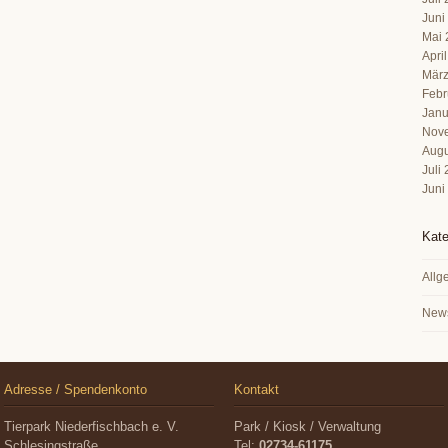
Juni
Mai 
Apri
März
Febr
Janu
Nov
Augu
Juli
Juni
Kate
Allg
New
Adresse / Spendenkonto
Kontakt
Tierpark Niederfischbach e. V.
Park / Kiosk / Verwaltung
Schlesingstraße
Tel:
02734-61175