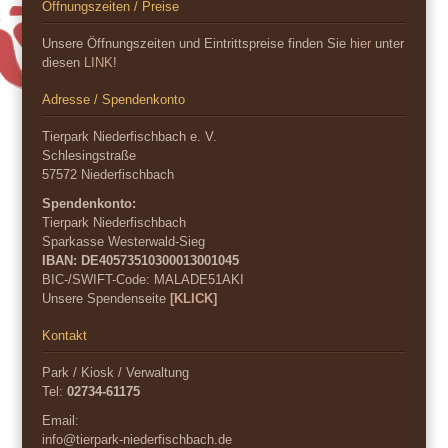
Öffnungszeiten / Preise
Unsere Öffnungszeiten und Eintrittspreise finden Sie
hier
unter
diesen
LINK
!
Adresse / Spendenkonto
Tierpark Niederfischbach e. V.
Schlesingstraße
57572 Niederfischbach
Spendenkonto:
Tierpark Niederfischbach
Sparkasse Westerwald-Sieg
IBAN: DE40573510300013001045
BIC-/SWIFT-Code:
MALADE51AKI
Unsere Spendenseite
[KLICK]
Kontakt
Park / Kiosk / Verwaltung
Tel:
02734-61175
Email:
info@tierpark-niederfischbach.de