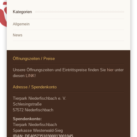
Kategorien
Allgemein
News
Öffnungszeiten / Preise
Unsere Öffnungszeiten und Eintrittspreise finden Sie
hier
unter
diesen
LINK
!
Adresse / Spendenkonto
Tierpark Niederfischbach e. V.
Schlesingstraße
57572 Niederfischbach
Spendenkonto:
Tierpark Niederfischbach
Sparkasse Westerwald-Sieg
IBAN: DE40573510300013001045