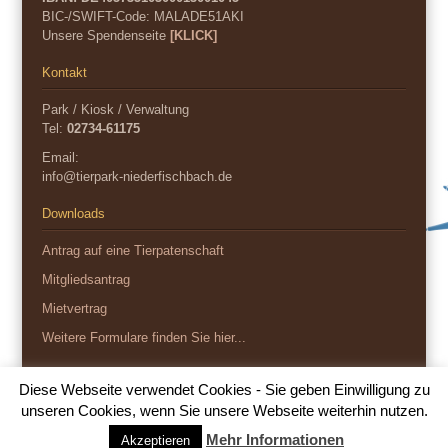
BIC-/SWIFT-Code:
MALADE51AKI
Unsere Spendenseite
[KLICK]
Kontakt
Park / Kiosk / Verwaltung
Tel:
02734-61175
Email:
info@tierpark-niederfischbach.de
Downloads
Antrag auf eine Tierpatenschaft
Mitgliedsantrag
Mietvertrag
Weitere Formulare finden Sie hier...
Diese Webseite verwendet Cookies - Sie geben Einwilligung zu
Copyright 2026
unseren Cookies, wenn Sie unsere Webseite weiterhin nutzen.
Impressum
Datenschutz
Mehr Informationen
Akzeptieren