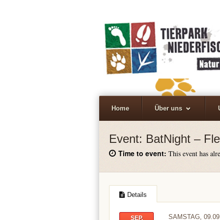
Home
Über uns
Event:
BatNight – F
Time to event:
This event has alre
Details
SAMSTAG, 09.09
SEP.