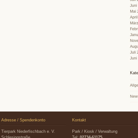
Juni
Mai 
Apri
März
Febr
Janu
Nov
Augu
Juli
Juni
Kate
Allg
New
Adresse / Spendenkonto
Kontakt
Tierpark Niederfischbach e. V.
Park / Kiosk / Verwaltung
Schlesingstraße
Tel:
02734-61175