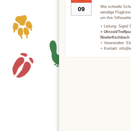
Wie schnelle Scha
09
wendige Flugkünst
um ihre Silhouett
+ Leitung: Sigrid
+ Uhrzeit/Treffp
Niederfischbach
+ Veranstalter: E
+ Kontakt: info@e