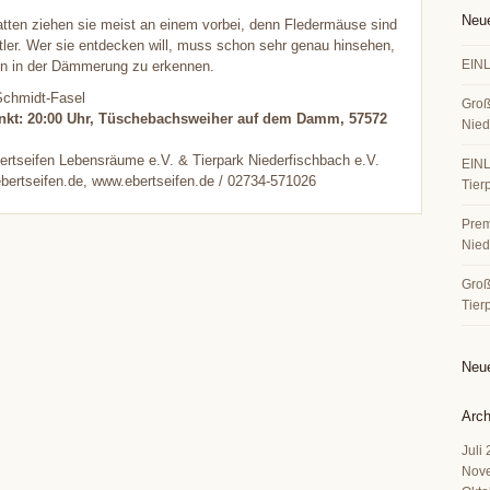
Neue
tten ziehen sie meist an einem vorbei, denn Fledermäuse sind
ler. Wer sie entdecken will, muss schon sehr genau hinsehen,
EINL
en in der Dämmerung zu erkennen.
 Schmidt-Fasel
Groß
unkt: 20:00 Uhr, Tüschebachsweiher auf dem Damm, 57572
Nied
bertseifen Lebensräume e.V. & Tierpark Niederfischbach e.V.
EINL
bertseifen.de, www.ebertseifen.de / 02734-571026
Tier
Premi
Nied
Große
Tier
Neu
Arch
Juli
Nov