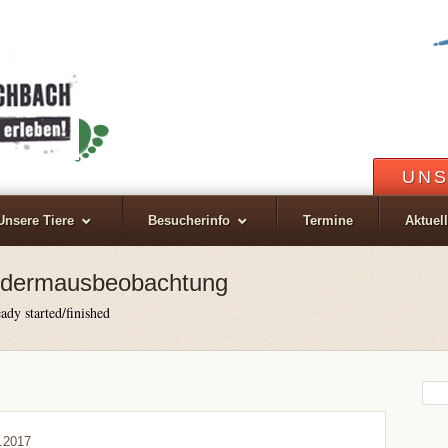
UNS
Unsere Tiere
Besucherinfo
Termine
Aktuel
ledermausbeobachtung
ady started/finished
.2017