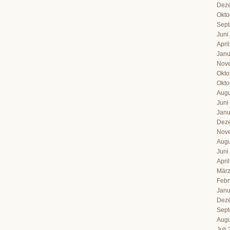
Dez
Okto
Sept
Juni
Apri
Janu
Nov
Okto
Okto
Augu
Juni
Janu
Dez
Nov
Augu
Juni
Apri
März
Febr
Janu
Dez
Sept
Augu
Juli