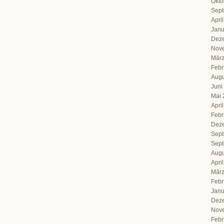
Okto
Sept
Apri
Janu
Dez
Nov
März
Febr
Augu
Juni
Mai 
Apri
Febr
Dez
Sept
Sept
Augu
Apri
März
Febr
Janu
Dez
Nov
Febr