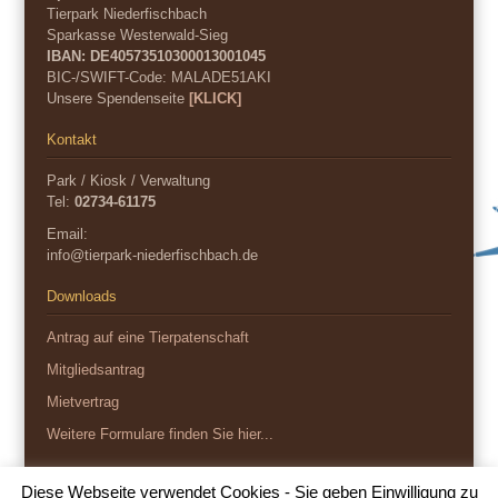
Tierpark Niederfischbach
Sparkasse Westerwald-Sieg
IBAN: DE40573510300013001045
BIC-/SWIFT-Code:
MALADE51AKI
Unsere Spendenseite
[KLICK]
Kontakt
Park / Kiosk / Verwaltung
Tel:
02734-61175
Email:
info@tierpark-niederfischbach.de
Downloads
Antrag auf eine Tierpatenschaft
Mitgliedsantrag
Mietvertrag
Weitere Formulare finden Sie hier...
Diese Webseite verwendet Cookies - Sie geben Einwilligung zu
Copyright 2026