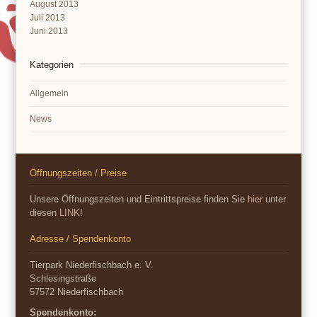
August 2013
Juli 2013
Juni 2013
Kategorien
Allgemein
News
Öffnungszeiten / Preise
Unsere Öffnungszeiten und Eintrittspreise finden Sie
hier
unter
diesen
LINK
!
Adresse / Spendenkonto
Tierpark Niederfischbach e. V.
Schlesingstraße
57572 Niederfischbach
Spendenkonto: