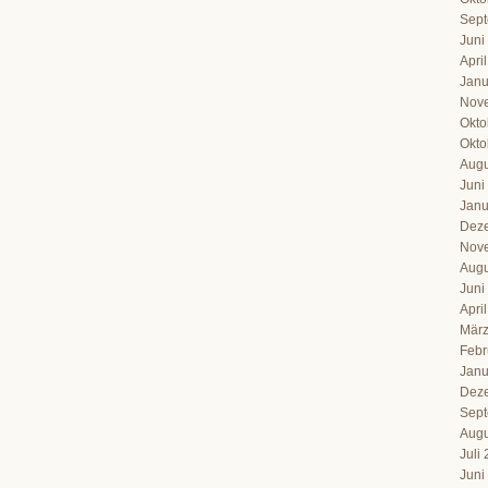
Sept
Juni
Apri
Janu
Nov
Okto
Okto
Augu
Juni
Janu
Dez
Nov
Augu
Juni
Apri
März
Febr
Janu
Dez
Sept
Augu
Juli
Juni