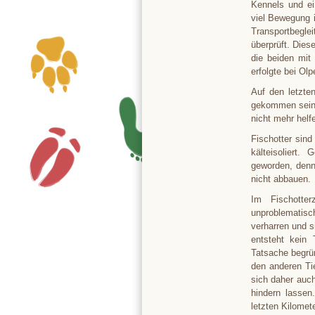
Kennels und ei
viel Bewegung i
Transportbegle
überprüft. Dies
die beiden mit
erfolgte bei Olp
Auf den letzt
gekommen sein –
nicht mehr helf
Fischotter sin
kälteisoliert
geworden, denn
nicht abbauen.
Im Fischotter
unproblematisch
verharren und 
entsteht kein 
Tatsache begrü
den anderen Ti
sich daher auc
hindern lassen
letzten Kilomet