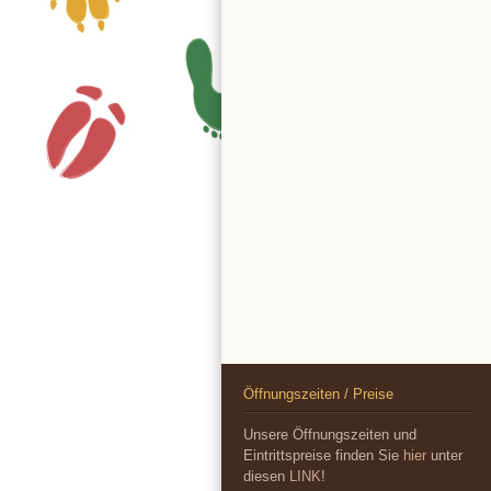
Öffnungszeiten / Preise
Unsere Öffnungszeiten und
Eintrittspreise finden Sie
hier
unter
diesen
LINK
!