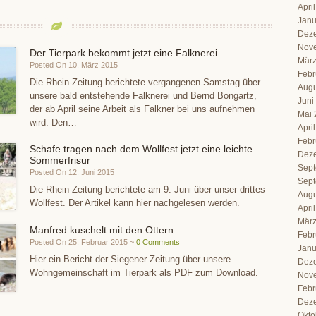
Apri
Janu
Dez
Nov
Der Tierpark bekommt jetzt eine Falknerei
März
Posted On 10. März 2015
Febr
Die Rhein-Zeitung berichtete vergangenen Samstag über
Augu
unsere bald entstehende Falknerei und Bernd Bongartz,
Juni
der ab April seine Arbeit als Falkner bei uns aufnehmen
Mai 
wird. Den…
Apri
Febr
Schafe tragen nach dem Wollfest jetzt eine leichte
Dez
Sommerfrisur
Sept
Posted On 12. Juni 2015
Sept
Die Rhein-Zeitung berichtete am 9. Juni über unser drittes
Augu
Wollfest. Der Artikel kann hier nachgelesen werden.
Apri
März
Manfred kuschelt mit den Ottern
Febr
Posted On 25. Februar 2015 ~
0 Comments
Janu
Hier ein Bericht der Siegener Zeitung über unsere
Dez
Wohngemeinschaft im Tierpark als PDF zum Download.
Nov
Febr
Dez
Okto