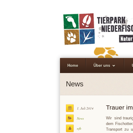
Home
Über uns
News
Trauer im
1. Juli 2014
Wir sind traur
News
dem Fischotte
nfb
Transport zu u