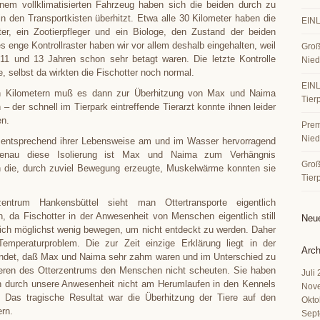
nem vollklimatisierten Fahrzeug haben sich die beiden durch zu
n den Transportkisten überhitzt. Etwa alle 30 Kilometer haben die
EINL
iter, ein Zootierpfleger und ein Biologe, den Zustand der beiden
es enge Kontrollraster haben wir vor allem deshalb eingehalten, weil
Groß
 11 und 13 Jahren schon sehr betagt waren. Die letzte Kontrolle
Nied
e, selbst da wirkten die Fischotter noch normal.
EINL
en Kilometern muß es dann zur Überhitzung von Max und Naima
Tier
 der schnell im Tierpark eintreffende Tierarzt konnte ihnen leider
en.
Premi
Nied
d entsprechend ihrer Lebensweise am und im Wasser hervorragend
. Genau diese Isolierung ist Max und Naima zum Verhängnis
Große
 die, durch zuviel Bewegung erzeugte, Muskelwärme konnten sie
Tier
zentrum Hankensbüttel sieht man Ottertransporte eigentlich
, da Fischotter in der Anwesenheit von Menschen eigentlich still
Neu
sich möglichst wenig bewegen, um nicht entdeckt zu werden. Daher
Temperaturproblem. Die zur Zeit einzige Erklärung liegt in der
Arch
ndet, daß Max und Naima sehr zahm waren und im Unterschied zu
eren des Otterzentrums den Menschen nicht scheuten. Sie haben
Juli
h durch unsere Anwesenheit nicht am Herumlaufen in den Kennels
Nov
. Das tragische Resultat war die Überhitzung der Tiere auf den
Okto
ern.
Sept