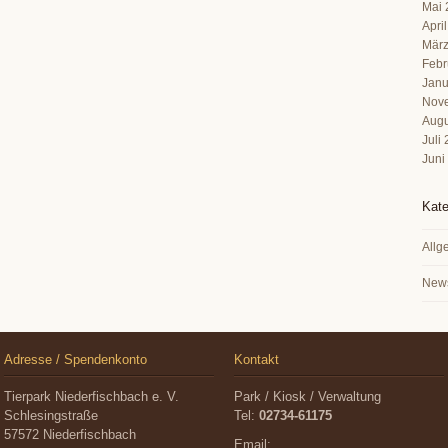
Mai 
Apri
März
Febr
Janu
Nov
Augu
Juli
Juni
Kate
Allg
New
Adresse / Spendenkonto
Kontakt
Tierpark Niederfischbach e. V.
Park / Kiosk / Verwaltung
Schlesingstraße
Tel:
02734-61175
57572 Niederfischbach
Email: