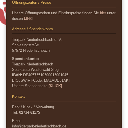
Öffnungszeiten / Preise
Unsere Öffnungszeiten und Eintrittspreise finden Sie
hier
unter
diesen
LINK
!
Adresse / Spendenkonto
Tierpark Niederfischbach e. V.
Schlesingstraße
57572 Niederfischbach
Spendenkonto:
Tierpark Niederfischbach
Sparkasse Westerwald-Sieg
IBAN: DE40573510300013001045
BIC-/SWIFT-Code:
MALADE51AKI
Unsere Spendenseite
[KLICK]
Kontakt
Park / Kiosk / Verwaltung
Tel:
02734-61175
Email:
info@tierpark-niederfischbach.de