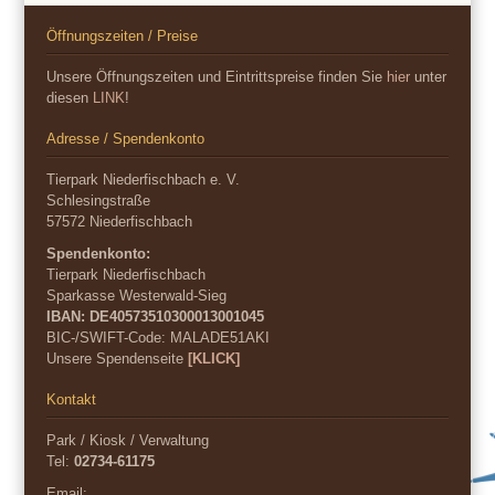
Öffnungszeiten / Preise
Unsere Öffnungszeiten und Eintrittspreise finden Sie
hier
unter
diesen
LINK
!
Adresse / Spendenkonto
Tierpark Niederfischbach e. V.
Schlesingstraße
57572 Niederfischbach
Spendenkonto:
Tierpark Niederfischbach
Sparkasse Westerwald-Sieg
IBAN: DE40573510300013001045
BIC-/SWIFT-Code:
MALADE51AKI
Unsere Spendenseite
[KLICK]
Kontakt
Park / Kiosk / Verwaltung
Tel:
02734-61175
Email: