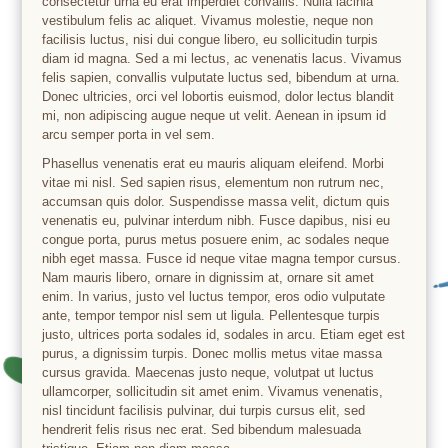
consectetur urna eu erat imperdiet convallis. Nulla lacinia
vestibulum felis ac aliquet. Vivamus molestie, neque non
facilisis luctus, nisi dui congue libero, eu sollicitudin turpis
diam id magna. Sed a mi lectus, ac venenatis lacus. Vivamus
felis sapien, convallis vulputate luctus sed, bibendum at urna.
Donec ultricies, orci vel lobortis euismod, dolor lectus blandit
mi, non adipiscing augue neque ut velit. Aenean in ipsum id
arcu semper porta in vel sem.
Phasellus venenatis erat eu mauris aliquam eleifend. Morbi
vitae mi nisl. Sed sapien risus, elementum non rutrum nec,
accumsan quis dolor. Suspendisse massa velit, dictum quis
venenatis eu, pulvinar interdum nibh. Fusce dapibus, nisi eu
congue porta, purus metus posuere enim, ac sodales neque
nibh eget massa. Fusce id neque vitae magna tempor cursus.
Nam mauris libero, ornare in dignissim at, ornare sit amet
enim. In varius, justo vel luctus tempor, eros odio vulputate
ante, tempor tempor nisl sem ut ligula. Pellentesque turpis
justo, ultrices porta sodales id, sodales in arcu. Etiam eget est
purus, a dignissim turpis. Donec mollis metus vitae massa
cursus gravida. Maecenas justo neque, volutpat ut luctus
ullamcorper, sollicitudin sit amet enim. Vivamus venenatis,
nisl tincidunt facilisis pulvinar, dui turpis cursus elit, sed
hendrerit felis risus nec erat. Sed bibendum malesuada