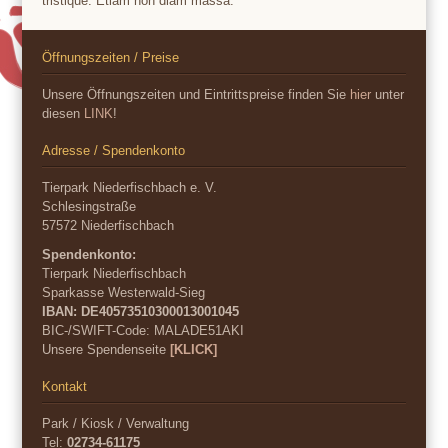
tristique. Etiam non diam massa.
Öffnungszeiten / Preise
Unsere Öffnungszeiten und Eintrittspreise finden Sie
hier
unter
diesen
LINK
!
Adresse / Spendenkonto
Tierpark Niederfischbach e. V.
Schlesingstraße
57572 Niederfischbach
Spendenkonto:
Tierpark Niederfischbach
Sparkasse Westerwald-Sieg
IBAN: DE40573510300013001045
BIC-/SWIFT-Code:
MALADE51AKI
Unsere Spendenseite
[KLICK]
Kontakt
Park / Kiosk / Verwaltung
Tel:
02734-61175