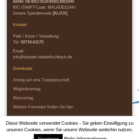
IBAN: DE40573510300013001045
BIC-/SWIFT-Code:
MALADE51AKI
Unsere Spendenseite
[KLICK]
Kontakt
Park / Kiosk / Verwaltung
Tel:
02734-61175
Email:
info@tierpark-niederfischbach.de
Downloads
Antrag auf eine Tierpatenschaft
Mitgliedsantrag
Mietvertrag
Weitere Formulare finden Sie hier...
Diese Webseite verwendet Cookies - Sie geben Einwilligung zu
Copyright 2026
unseren Cookies, wenn Sie unsere Webseite weiterhin nutzen.
Impressum
Datenschutz
Mehr Informationen
Akzeptieren