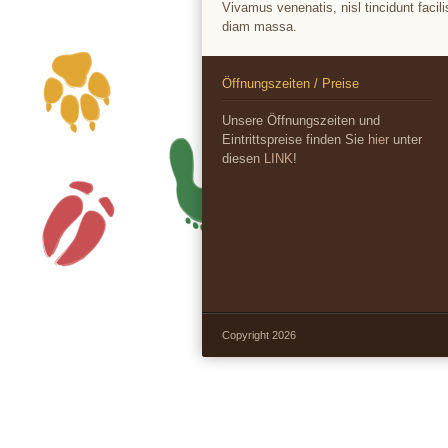
Vivamus venenatis, nisl tincidunt facili
diam massa.
Öffnungszeiten / Preise
Unsere Öffnungszeiten und
Eintrittspreise finden Sie
hier
unter
diesen
LINK
!
Copyright 2026