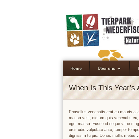
Home
Über uns
When Is This Year’s 
Phasellus venenatis erat eu mauris al
massa velit, dictum quis venenatis eu,
eget massa. Fusce id neque vitae magna
eros odio vulputate ante, tempor tempor 
dignissim turpis. Donec mollis metus v