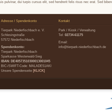
sis pulvinar, dui turpis cursus elit, sed hendrerit felis risus nec erat. Sed b
Adresse / Spendenkonto
Kontakt
Tierpark Niederfischbach e. V.
Park / Kiosk / Verwaltung
Schlesingstraße
Tel:
02734-61175
57572 Niederfischbach
Email:
Spendenkonto:
info@tierpark-niederfischbach.de
Tierpark Niederfischbach
Sparkasse Westerwald-Sieg
IBAN: DE40573510300013001045
BIC-/SWIFT-Code:
MALADE51AKI
Unsere Spendenseite
[KLICK]