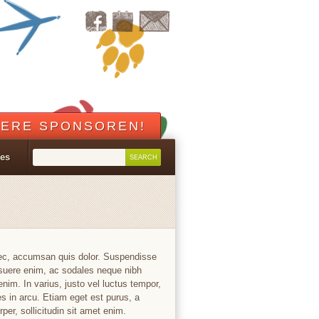
ERE SPONSOREN!
les
nec, accumsan quis dolor. Suspendisse
osuere enim, ac sodales neque nibh
im. In varius, justo vel luctus tempor,
es in arcu. Etiam eget est purus, a
er, sollicitudin sit amet enim.