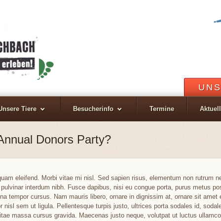
UNS
Unsere Tiere
Besucherinfo
Termine
Aktuel
Annual Donors Party?
iquam eleifend. Morbi vitae mi nisl. Sed sapien risus, elementum non rutrum 
 pulvinar interdum nibh. Fusce dapibus, nisi eu congue porta, purus metus p
 tempor cursus. Nam mauris libero, ornare in dignissim at, ornare sit amet en
nisl sem ut ligula. Pellentesque turpis justo, ultrices porta sodales id, sodal
itae massa cursus gravida. Maecenas justo neque, volutpat ut luctus ullamcorp