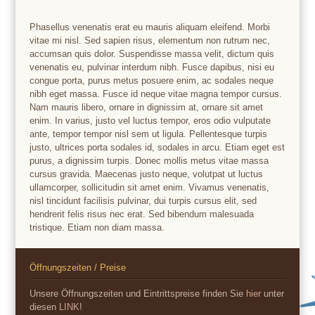
Phasellus venenatis erat eu mauris aliquam eleifend. Morbi
vitae mi nisl. Sed sapien risus, elementum non rutrum nec,
accumsan quis dolor. Suspendisse massa velit, dictum quis
venenatis eu, pulvinar interdum nibh. Fusce dapibus, nisi eu
congue porta, purus metus posuere enim, ac sodales neque
nibh eget massa. Fusce id neque vitae magna tempor cursus.
Nam mauris libero, ornare in dignissim at, ornare sit amet
enim. In varius, justo vel luctus tempor, eros odio vulputate
ante, tempor tempor nisl sem ut ligula. Pellentesque turpis
justo, ultrices porta sodales id, sodales in arcu. Etiam eget est
purus, a dignissim turpis. Donec mollis metus vitae massa
cursus gravida. Maecenas justo neque, volutpat ut luctus
ullamcorper, sollicitudin sit amet enim. Vivamus venenatis,
nisl tincidunt facilisis pulvinar, dui turpis cursus elit, sed
hendrerit felis risus nec erat. Sed bibendum malesuada
tristique. Etiam non diam massa.
Öffnungszeiten / Preise
Unsere Öffnungszeiten und Eintrittspreise finden Sie
hier
unter
diesen
LINK
!