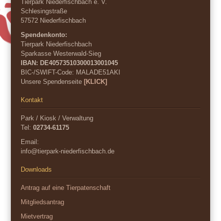
Tierpark Niederfischbach e. V.
Schlesingstraße
57572 Niederfischbach
Spendenkonto:
Tierpark Niederfischbach
Sparkasse Westerwald-Sieg
IBAN: DE40573510300013001045
BIC-/SWIFT-Code:
MALADE51AKI
Unsere Spendenseite
[KLICK]
Kontakt
Park / Kiosk / Verwaltung
Tel:
02734-61175
Email:
info@tierpark-niederfischbach.de
Downloads
Antrag auf eine Tierpatenschaft
Mitgliedsantrag
Mietvertrag